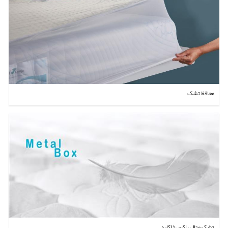
محافظ تشک
تشک متال باکس ژاکارد