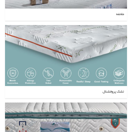
ملحفه
تشک پروفشنال