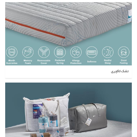
تشک لاکچری