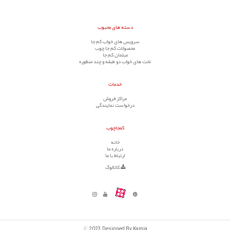
دسته های محبوب
سرویس های خواب کم جا
محصولات کم جا چوب
مبلمان کم جا
تخت های خواب دو طبقه و چند منظوره
خدمات
مراکز فروش
درخواست نمایندگی
کمجاچوب
خانه
درباره ما
ارتباط با ما
کاتالوگ
©
2023 Designed By Kamja