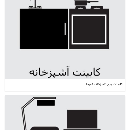
کابینت های آشپزخانه کم جا