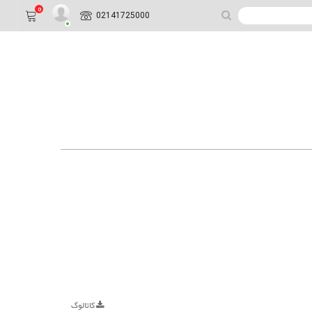
0
02141725000
کاتالوگ