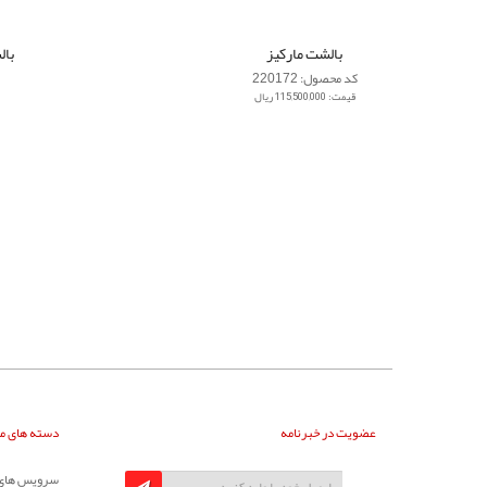
بالشت مارکیز
بال
کد محصول: 220172
قیمت: 115,500,000 ریال
عضویت در خبرنامه
دسته های م
سرویس های 