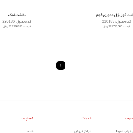
شت کول ژل مموری فوم
بالشت لمک
کد محصول: 220183
کد محصول: 220186
قیمت: 325,710,000 ریال
قیمت: 303,380,000 ریال
1
حبوب
خدمات
کمجاچوب
خواب کم جا
مراکز فروش
خانه