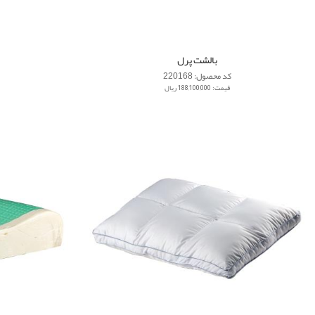
بالشت پرل
کد محصول: 220168
قیمت: 188,100,000 ریال