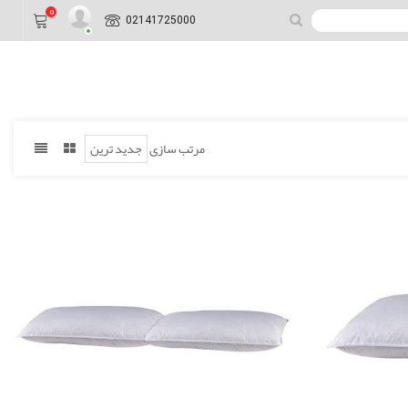
0
02141725000
مرتب سازی