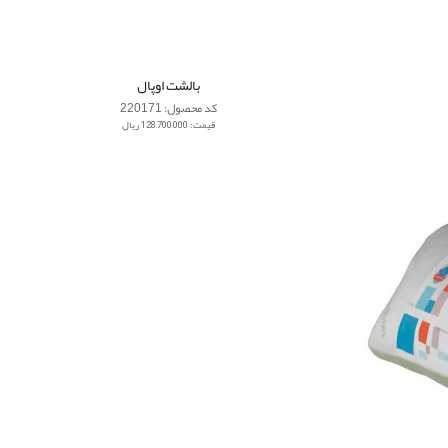
بالشت اوپال
کد محصول: 220171
قیمت: 128,700,000 ریال