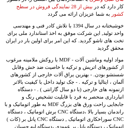
کار دارد که در
بیش از 28 نمایندگی فروش در سطح
کشور
به شما عزیزان ارائه می گردد
خوشبختانه در سال 1394 با تلاش کادر فنی و مهندسی
واحد تولید, این شرکت موفق به اخذ استاندارد ملی برای
تخت های تاشو گردید. که این امر برای اولین بار در ایران
محقق گردید
مواد اولیه وماشین آلات - MDF با روکش ملامینه مرغوب
از کشورهای اتریش و ترکیه با خاصیت ضد خش وقابل
شستشو بودن. - بهترین یراق آلات خارجی از کشورهای
آلمان ، ایتالیا و ترکیه . - جک تولید داخل با کیفیت بالاتر
ازنمونه های خارجی (با دو سال گارانتی ) . - دستگاه
انبارداری منحصر به فرد با قابلیت تشخیص رنگ و
جابجایی راحت ورق های بزرگ MDF به طور اتوماتیک و با
راندمان بسیار بالا ،دستگاه CNC برش اتوماتیک ، دستگاه
CNC سوراخکاری اتوماتیک , دستگاه CNC پانل بر (کات )
اتوماتیک ، دستگاه پانل بر عمودی ،دستگاه لبه چسبان