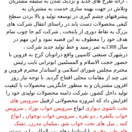
، ارائه طرح های جدید و نزدیک شدن به سلیقه مشتریان
وتلاش در جهت بهینه سازی خدمت به مشتریان به
پیشرفتهای چشم گیری در توسعه تولید و بالا بردن سطح
کیفی محصولات دست یابد در راستای انتقال شرکت های
بزرگ به نقاط دوری از پایتخت , شرکت کم جا چوب تمام
هدف خود را معطوف به این قضیه نمود و این مهم در
سال 1388به ثمر رسید و خط تولید جدید شرکت ،
درشهرک صنعتی کاسپین واقع دراتوبان کرج به قزوین با
حضور حجت الاسلام و المسلمین ابوترابی نایب رئیس
محترم مجلس شورای اسلامی و استاندار محترم قزوین و
تنی چند از مقامات محلی افتتاح گردید. با توجه نیاز روز
افزون مشتریان و به منظور جایگزینی محصولات با کیفیت
تولید داخل کشور، شرکت دامنه محصولات تولیدی خود را
افزایش داد که امروزه محصولاتی ازقبیل
سرویس های
تخت تاشوی دیواری
انواع
سرویس خواب نوزاد
,
سرویس
خواب یکنفره
,
دو نفره
,
سرویس خواب نوجوان
,
انواع
کمد
,
مبل های تخت خواب شو
, ،
مبلمان مدرن
, ,
تشک
های طبی وفنری
با استانداردهای بین المللی را در دستور