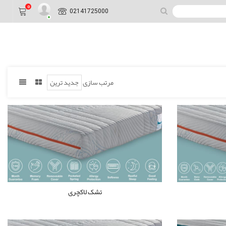
0
02141725000
مرتب سازی
تشک لاکچری