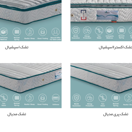
شک اکسترااسپشیال
تشک اسپشیال
تشک پری مدیال
تشک مدیال