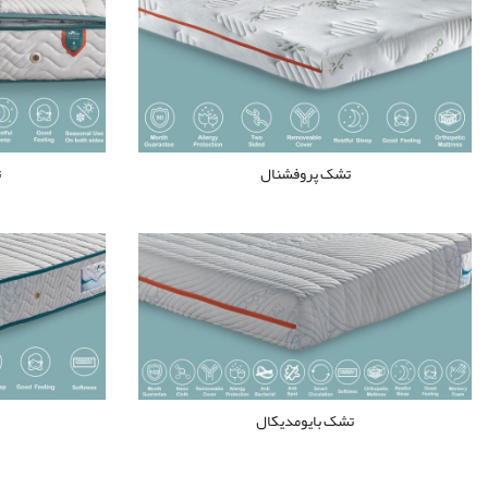
تشک پروفشنال
ت
تشک بایومدیکال