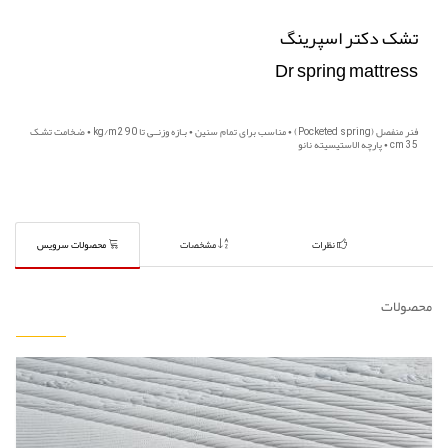
تشک دکتر اسپرینگ
Dr spring mattress
فنر منفصل (Pocketed spring) • مناسب برای تمام سنین • بـازه وزنــی تا kg/m2 90 • ضـخامت تشـک
cm 35 • ﭘﺎرﭼﻪ اﻻﺳﺘﯿﺴﯿﺘﻪ ﻧﺎﻧﻮ
نظرات
مشخصات
محصولات سرویس
محصولات