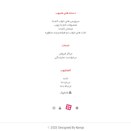
دسته های محبوب
سرویس های خواب کم جا
محصولات کم جا چوب
مبلمان کم جا
تخت های خواب دو طبقه و چند منظوره
خدمات
مراکز فروش
درخواست نمایندگی
کمجاچوب
خانه
درباره ما
ارتباط با ما
کاتالوگ
©
2023 Designed By Kamja