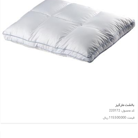
بالشت مارکیز
کد محصول: 220172
قیمت: 115,500,000 ریال