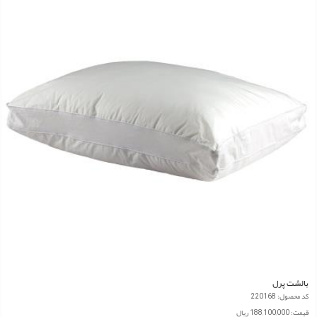
بالشت پرل
کد محصول: 220168
قیمت: 188,100,000 ریال