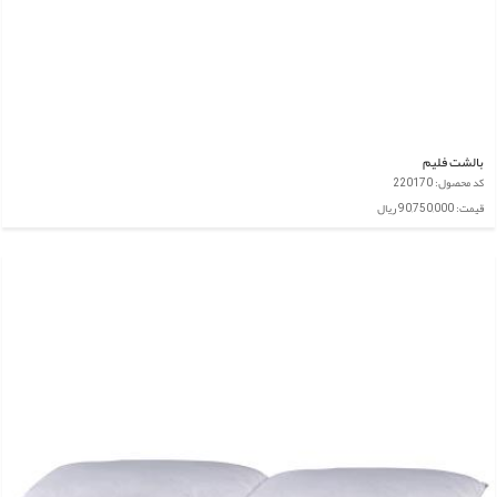
بالشت فلیم
کد محصول: 220170
قیمت: 90,750,000 ریال