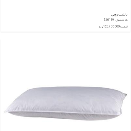
بالشت روبی
کد محصول: 220169
قیمت: 128,700,000 ریال