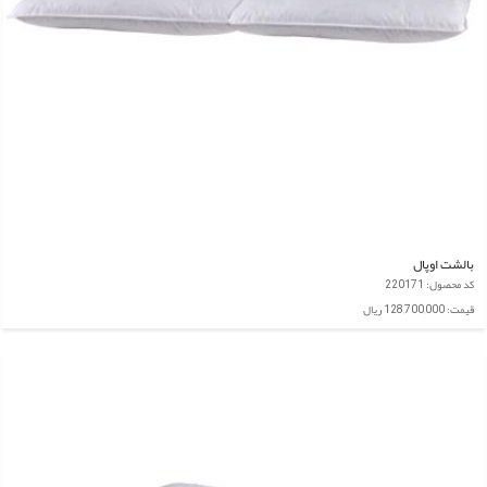
بالشت اوپال
کد محصول: 220171
قیمت: 128,700,000 ریال