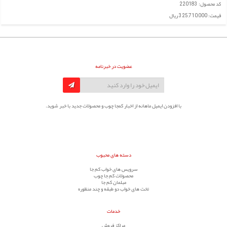
کد محصول: 220183
قیمت: 325,710,000 ریال
عضویت در خبرنامه
با افزودن ایمیل ماهانه از اخبار کمجا چوب و محصولات جدید با خبر شوید.
دسته های محبوب
سرویس های خواب کم جا
محصولات کم جا چوب
مبلمان کم جا
تخت های خواب دو طبقه و چند منظوره
خدمات
مراکز فروش