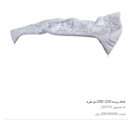
لحاف پنبه 220*200 دو نفره
کد محصول: 220176
قیمت: 258,500,000 ریال