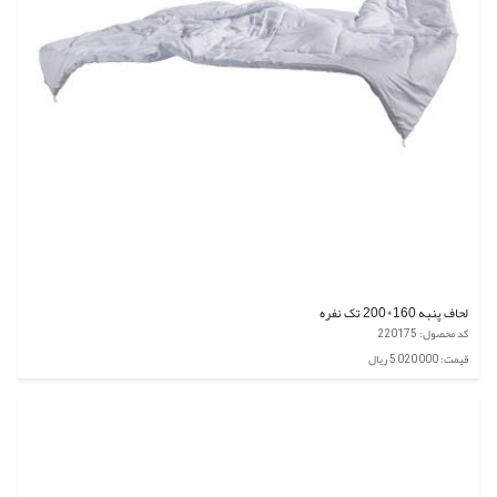
لحاف پنبه 160*200 تک نفره
کد محصول: 220175
قیمت: 5,020,000 ریال