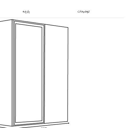
توضیحات
پارچه