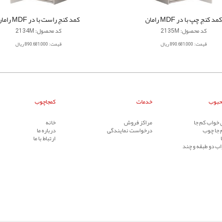
کمد کنج چپ با در MDF رامان
کمد کنج راست با در MDF رامان
کد محصول: 2135M
کد محصول: 2134M
قیمت: 890,681,000 ریال
قیمت: 890,681,000 ریال
حبوب
خدمات
کمجاچوب
خواب کم جا
مراکز فروش
خانه
 جا چوب
درخواست نمایندگی
درباره ما
ارتباط با ما
ب دو طبقه و چند