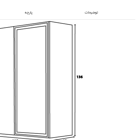
توضیحات
پارچه