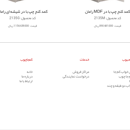
کمد کنج چپ با در MDF رامان
کمد کنج چپ با در شیشه ای راما
کد محصول: 2135M
کد محصول: 2135G
قیمت: 890,681,000 ریال
قیمت: 1,156,639,000 ریال
حبوب
خدمات
کمجاچوب
خواب کم جا
مراکز فروش
خانه
 جا چوب
درخواست نمایندگی
درباره ما
ارتباط با ما
ب دو طبقه و چند