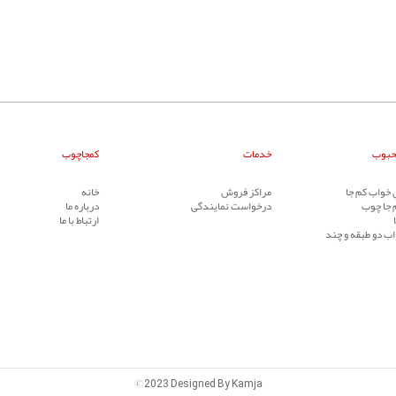
حبوب
خدمات
کمجاچوب
خواب کم جا
مراکز فروش
خانه
 جا چوب
درخواست نمایندگی
درباره ما
ارتباط با ما
ب دو طبقه و چند
©
2023 Designed By Kamja