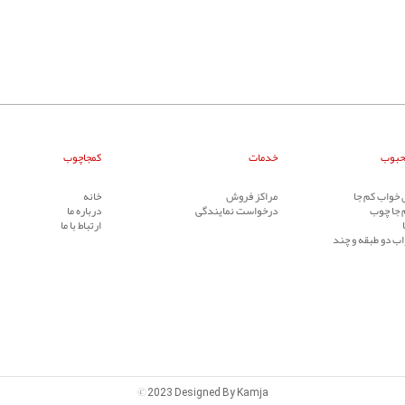
حبوب
خدمات
کمجاچوب
خواب کم جا
مراکز فروش
خانه
 جا چوب
درخواست نمایندگی
درباره ما
ارتباط با ما
ب دو طبقه و چند
©
2023 Designed By Kamja