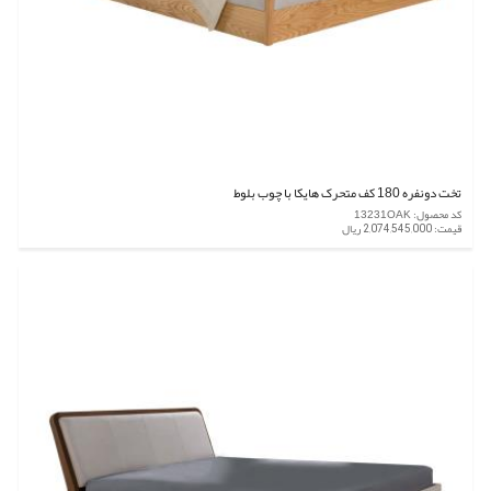
تخت دونفره 180 کف متحرک هایکا با چوب بلوط
کد محصول: 13231OAK
قیمت: 2,074,545,000 ریال