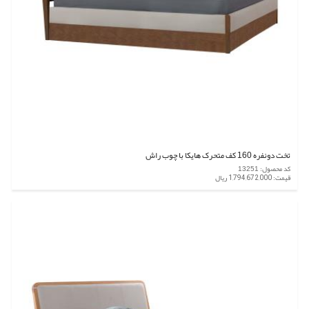
تخت دونفره 160 کف متحرک هایکا با چوب راش
کد محصول: 13251
قیمت: 1,794,672,000 ریال