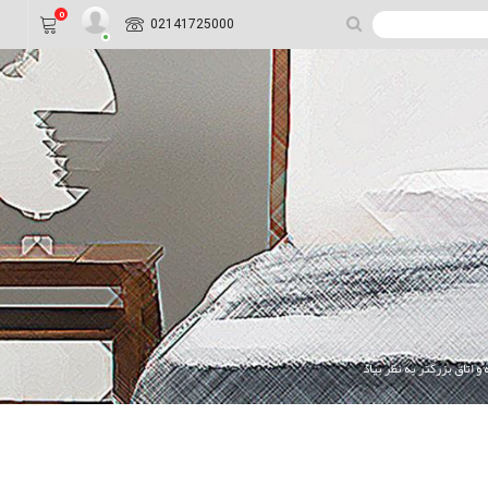
0
02141725000
اتاق بزرگتر به نظر بیاد