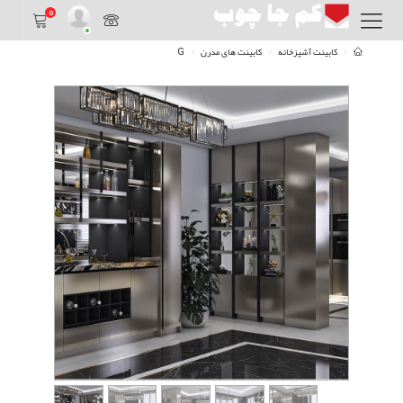
0
کابینت آشپزخانه
کابینت های مدرن
G