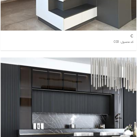
C
کد محصول: C03