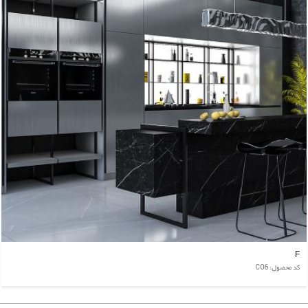
F
کد محصول: C06