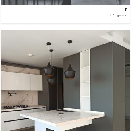
B
کد محصول: C02