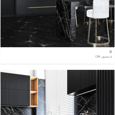
D
کد محصول: C04