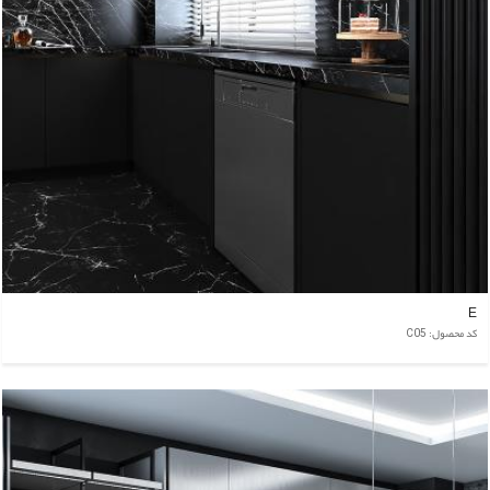
E
کد محصول: C05