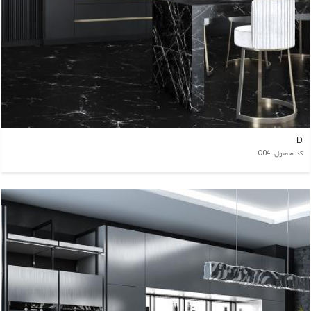
D
کد محصول: C04