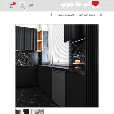
0
کابینت آشپزخانه
کابینت های مدرن
E