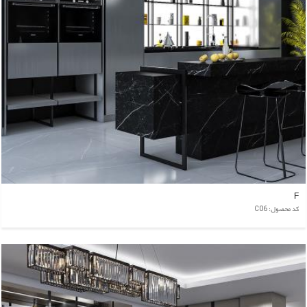
F
کد محصول: C06