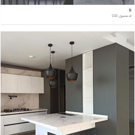
B
کد محصول: C02