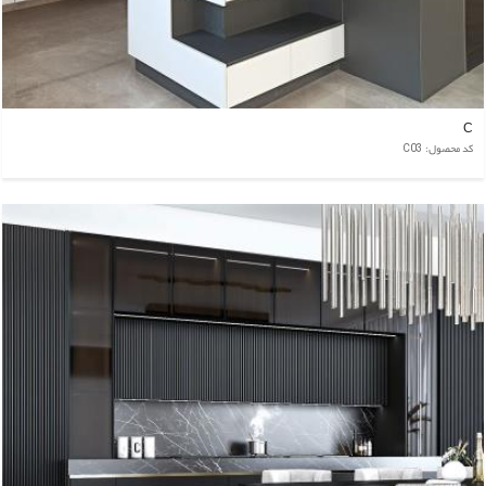
C
کد محصول: C03