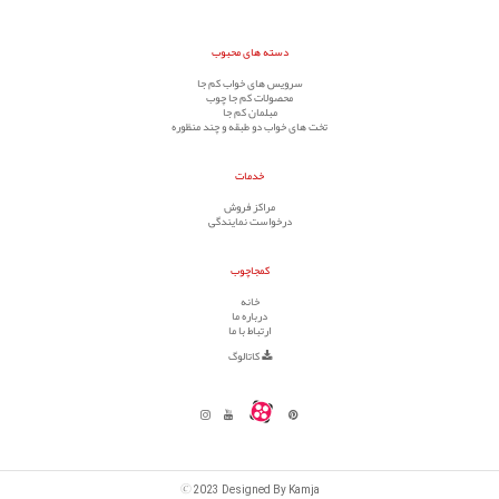
دسته های محبوب
سرویس های خواب کم جا
محصولات کم جا چوب
مبلمان کم جا
تخت های خواب دو طبقه و چند منظوره
خدمات
مراکز فروش
درخواست نمایندگی
کمجاچوب
خانه
درباره ما
ارتباط با ما
کاتالوگ
©
2023 Designed By Kamja