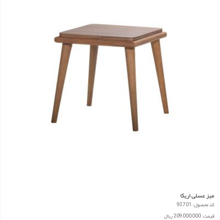
میز عسلی اریکا
کد محصول: 93701
قیمت: 209,000,000 ریال