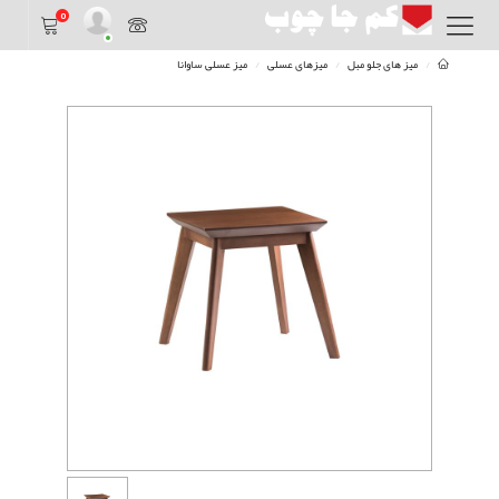
0
میز های جلو مبل
میزهای عسلی
میز عسلی ساوانا