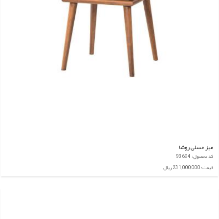
میز عسلی روشا
کد محصول: 93694
قیمت: 231,000,000 ریال