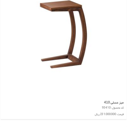
میز عسلی 410
کد محصول: 93410
قیمت: 231,000,000 ریال