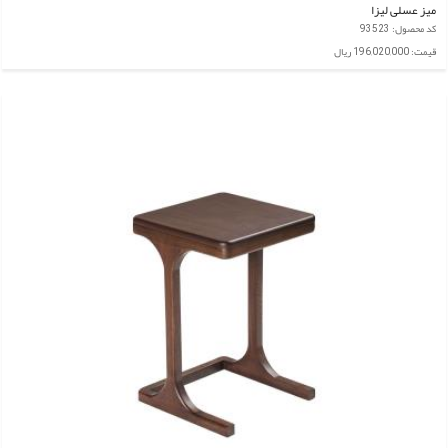
میز عسلی لیزا
کد محصول: 93523
قیمت: 196,020,000 ریال