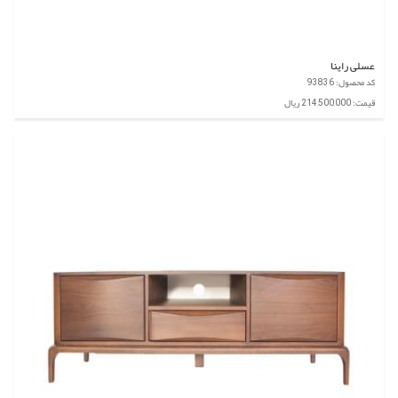
عسلی راینا
کد محصول: 93836
قیمت: 214,500,000 ریال