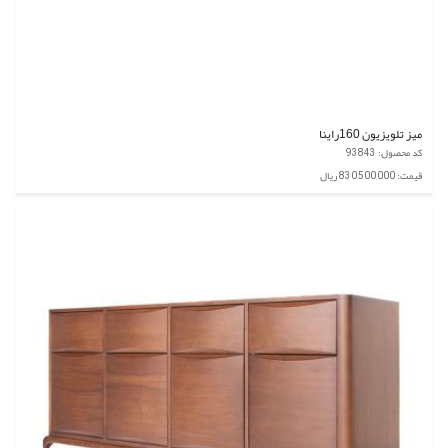
میز تلویزیون 160راینا
کد محصول: 93843
قیمت: 830,500,000 ریال