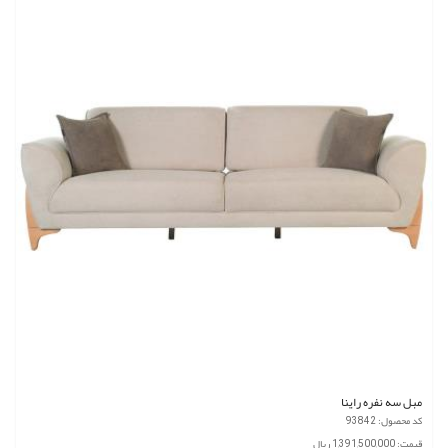
مبل سه نفره راینا
کد محصول: 93842
قیمت: 1,391,500,000 ریال