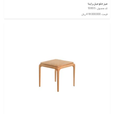
میز جلو مبل راینا
کد محصول: 93835
قیمت: 418,000,000 ریال