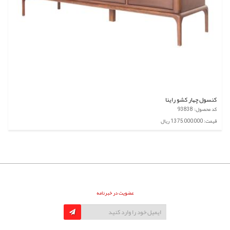
کنسول چهار کشو راینا
کد محصول: 93838
قیمت: 1,375,000,000 ریال
عضویت در خبرنامه