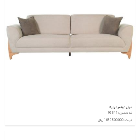
مبل دونفره راینا
کد محصول: 93841
قیمت: 1,039,500,000 ریال