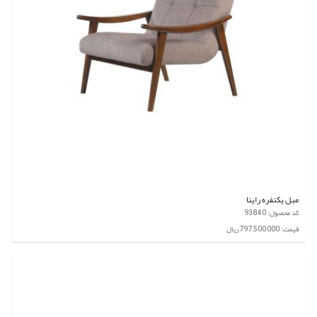
مبل یکنفره راینا
کد محصول: 93840
قیمت: 797,500,000 ریال