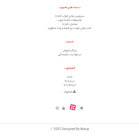
دسته های محبوب
سرویس های خواب کم جا
محصولات کم جا چوب
مبلمان کم جا
تخت های خواب دو طبقه و چند منظوره
خدمات
مراکز فروش
درخواست نمایندگی
کمجاچوب
خانه
درباره ما
ارتباط با ما
کاتالوگ
©
2023 Designed By Kamja