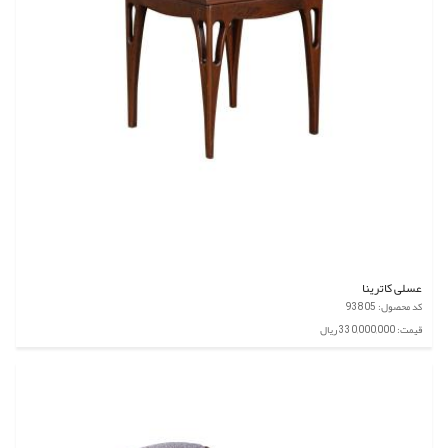
عسلی کاترینا
کد محصول: 93805
قیمت: 330,000,000 ریال