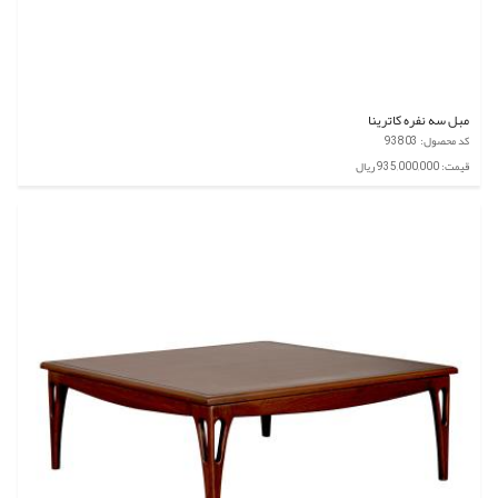
مبل سه نفره کاترینا
کد محصول: 93803
قیمت: 935,000,000 ریال