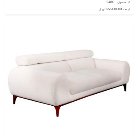
کد محصول: 93801
قیمت: 555,500,000 ریال