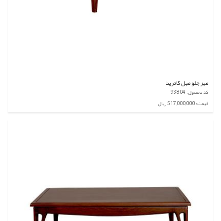
میز جلو مبل کاترینا
کد محصول: 93804
قیمت: 517,000,000 ریال