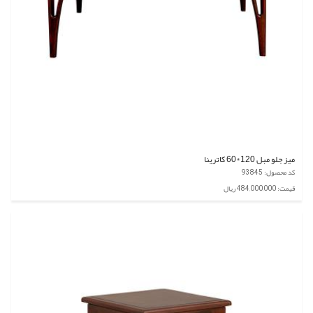
میز جلو مبل 120*60 کاترینا
کد محصول: 93845
قیمت: 484,000,000 ریال