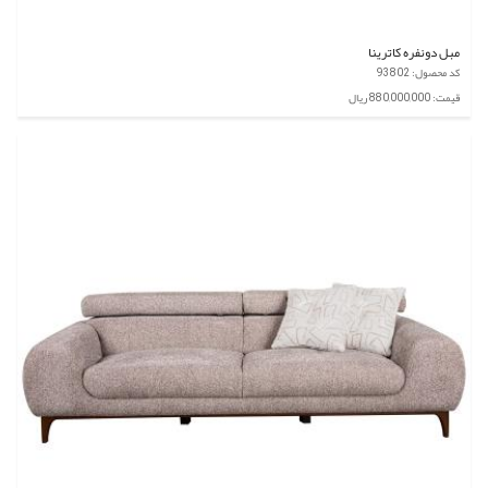
مبل دونفره کاترینا
کد محصول: 93802
قیمت: 880,000,000 ریال