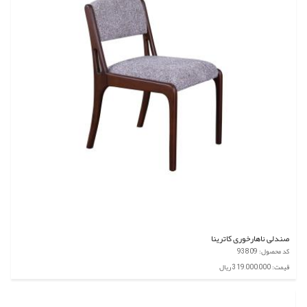
صندلی ناهارخوری کاترینا
کد محصول: 93809
قیمت: 319,000,000 ریال