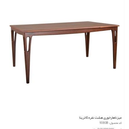
میزناهارخوری هشت نفره کاترینا
کد محصول: 93808