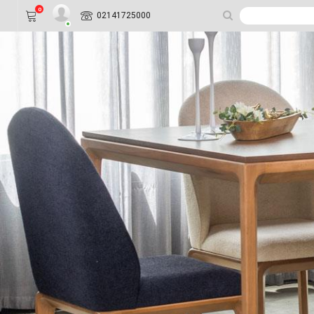
0
02141725000