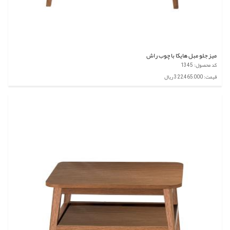
میز جلو مبل هایکا با چوب راش
کد محصول: 1345
قیمت: 322,465,000 ریال