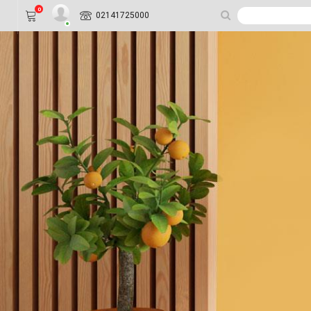
0
02141725000