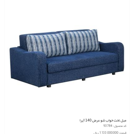
مبل تخت خواب شو عرض 140 آیرا
کد محصول: 93784
قیمت: 1,133,000,000 ریال