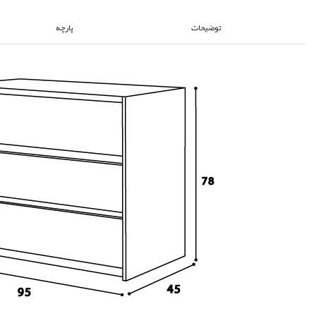
توضیحات
پارچه