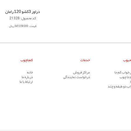
دراور 3کشو 120 رامان
کد محصول: 2132B
قیمت: 641,058,000 ریال
حبوب
خدمات
کمجاچوب
خواب کم جا
مراکز فروش
خانه
 جا چوب
درخواست نمایندگی
درباره ما
ارتباط با ما
ب دو طبقه و چند