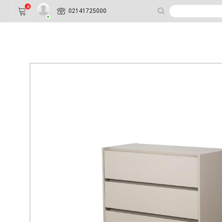
0
02141725000