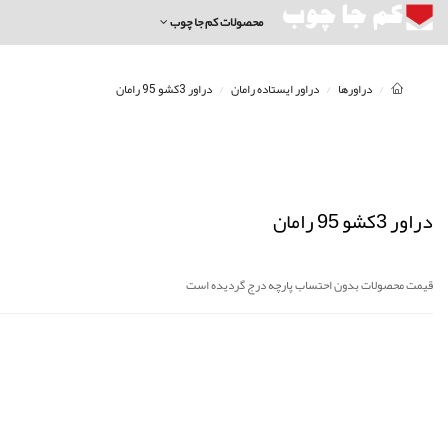
محصولات کم جا چوب
دراورها
دراور ایستاده رامان
دراور 3کشو 95 رامان
دراور 3کشو 95 رامان
قیمت محصولات بدون احتساب پارچه درج گردیده است