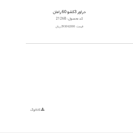
دراور 3کشو 60 رامان
کد محصول: 2126B
قیمت: 293,062,000 ریال
کاتالوگ