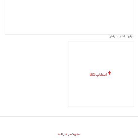
دراور 3کشو 60 رامان
انتخاب کالا
عضویت در خبرنامه