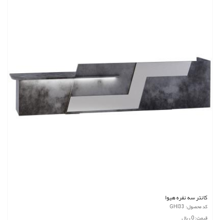
کانتر سه نفره هیوا
کد محصول: GHI33
قیمت: 0 ریال