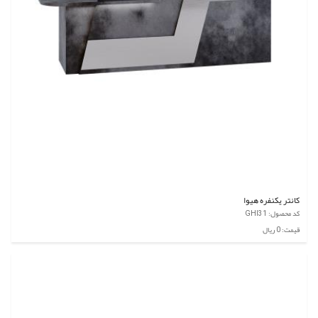
کانتر یکنفره هیوا
کد محصول: GHI31
قیمت: 0 ریال