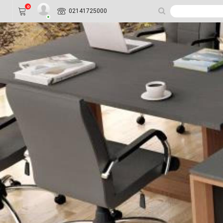
0
02141725000