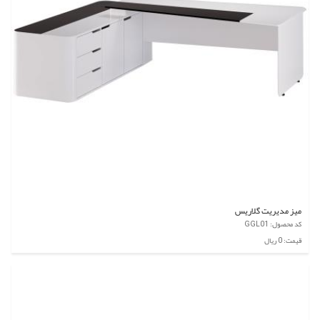
میز مدیریت گلاریس
کد محصول: GGL01
قیمت: 0 ریال