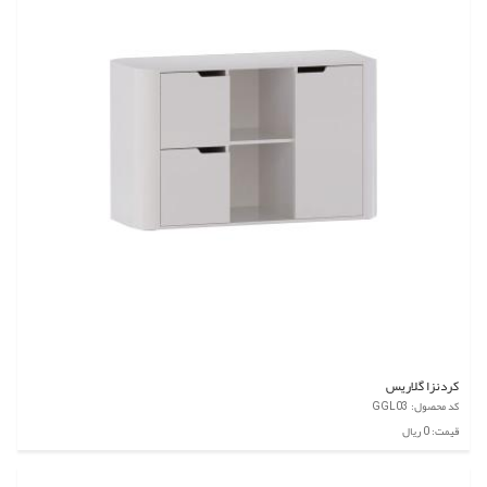
کردنزا گلاریس
کد محصول: GGL03
قیمت: 0 ریال