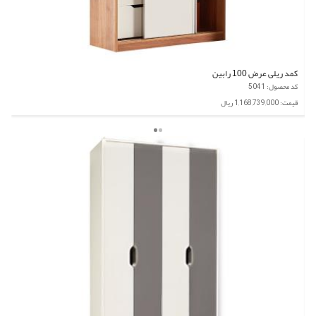
کمد ریلی عرض 100 رابین
کد محصول: 5041
قیمت: 1,168,739,000 ریال