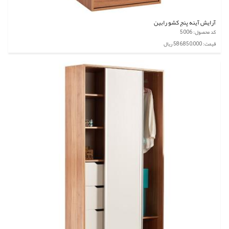
آرایش آینه پنج کشو رابین
کد محصول: 5006
قیمت: 586,850,000 ریال