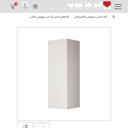
0
کمد لباس سرویس تاشو رامان
کمدهای لباس تک در سرویس رامان
کمد60 با در MDF رامان