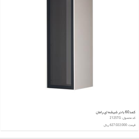
کمد60 با در شیشه ای رامان
کد محصول: 2125TG
قیمت: 627,022,000 ریال