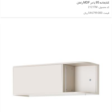
کتابخانه 95 با در MDF رامان
کد محصول: 2121TM
قیمت: 546,799,000 ریال