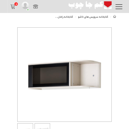
0
کتابخانه سرویس های تاشو
کتابخانه رامان
شلف کناری 95 با در شیشه ایی رامان