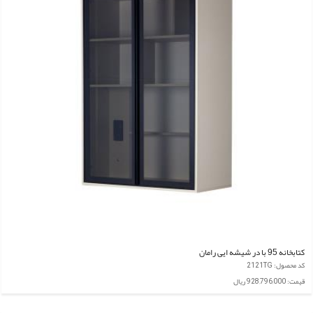
کتابخانه 95 با در شیشه ایی رامان
کد محصول: 2121TG
قیمت: 928,796,000 ریال