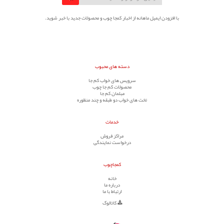
با افزودن ایمیل ماهانه از اخبار کمجا چوب و محصولات جدید با خبر شوید.
دسته های محبوب
سرویس های خواب کم جا
محصولات کم جا چوب
مبلمان کم جا
تخت های خواب دو طبقه و چند منظوره
خدمات
مراکز فروش
درخواست نمایندگی
کمجاچوب
خانه
درباره ما
ارتباط با ما
کاتالوگ