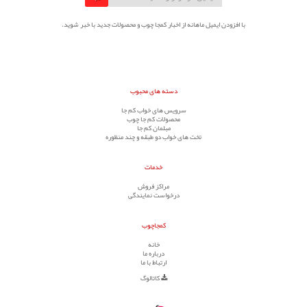
با افزودن ایمیل ماهانه از اخبار کمجا چوب و محصولات جدید با خبر شوید.
دسته های محبوب
سرویس های خواب کم جا
محصولات کم جا چوب
مبلمان کم جا
تخت های خواب دو طبقه و چند منظوره
خدمات
مراکز فروش
درخواست نمایندگی
کمجاچوب
خانه
درباره ما
ارتباط با ما
کاتالوگ