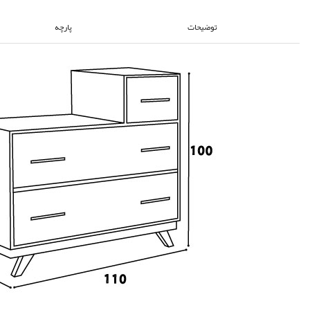
توضیحات
پارچه