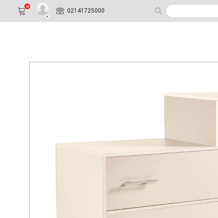
0
02141725000