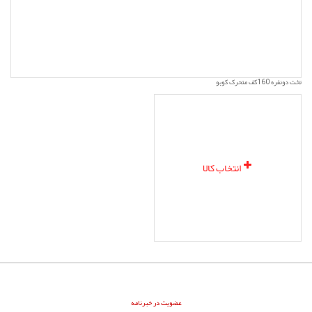
تخت دونفره 160کف متحرک کوبو
انتخاب کالا
عضویت در خبرنامه