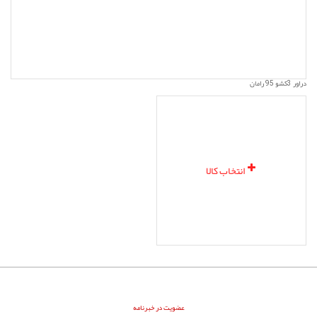
دراور 3کشو 95 رامان
انتخاب کالا
عضویت در خبرنامه