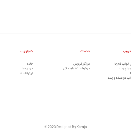
حبوب
خدمات
کمجاچوب
خواب کم جا
مراکز فروش
خانه
 جا چوب
درخواست نمایندگی
درباره ما
ارتباط با ما
ب دو طبقه و چند
©
2023 Designed By Kamja